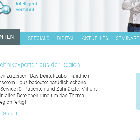
ENTEN
SPECIALS
DIGITAL
AKTUELLES
SEMINARE
LE
KIEFERGELENKSVERMESSUNG
GO
SCHNARCHERSCHUTZ
chnikexperten aus der Region
ICE
BIO ZAHNERSATZ
ück zu zeigen. Das
Dental-Labor Handrich
unserem Haus bedeutet natürlich schöne
TELESKOPTECHNIK
Service für Patienten und Zahnärzte. Mit uns
r in allen Bereichen rund um das Thema
IMPLANTATE &
gion fertigt.
PFEILVERMEHRUNG
ich GmbH
NYLON-ALTERNATIVE
SCHIENENTHERAPIE