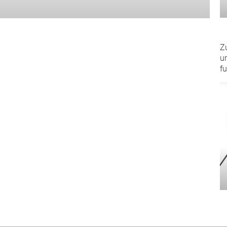
Z
un
fu