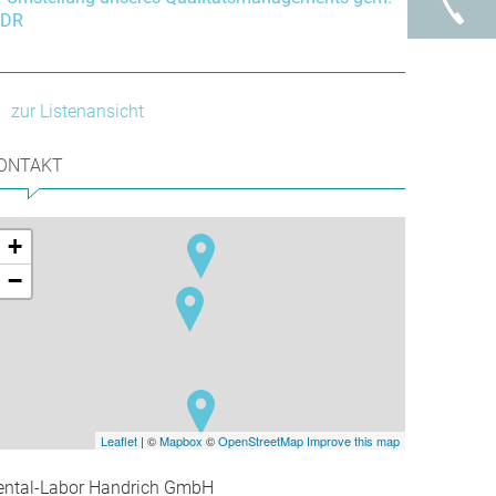
DR
zur Listenansicht
ONTAKT
+
−
Leaflet
| ©
Mapbox
©
OpenStreetMap
Improve this map
ental-Labor Handrich GmbH