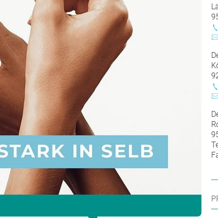
L
9
D
K
9
D
R
9
Te
F
P