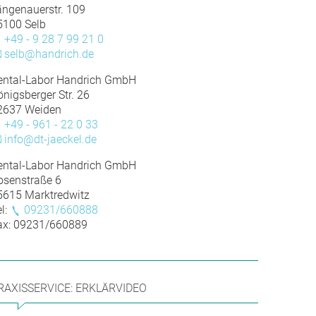
ängenauerstr. 109
5100 Selb
+49 - 9 28 7 99 21 0
selb@handrich.de
ental-Labor Handrich GmbH
önigsberger Str. 26
2637 Weiden
+49 - 961 - 22 0 33
info@dt-jaeckel.de
ental-Labor Handrich GmbH
osenstraße 6
5615 Marktredwitz
l:
09231/660888
ax: 09231/660889
RAXISSERVICE: ERKLÄRVIDEO