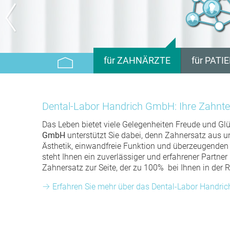
für ZAHNÄRZTE
für PATI
VIER VORTEILE
VIER VORTEI
UNSER SERVICE
LÄCHELN 2 
Dental-Labor Handrich GmbH: Ihre Zahnte
GARANTIE & QUALITÄT
UNSER SERV
Das Leben bietet viele Gelegenheiten Freude und Gl
GmbH
unterstützt Sie dabei, denn Zahnersatz aus 
PRAXISPLUS
GARANTIE &
Ästhetik, einwandfreie Funktion und überzeugenden 
QUALITÄT
steht Ihnen ein zuverlässiger und erfahrener Partne
Zahnersatz zur Seite, der zu 100% bei Ihnen in der Re
Erfahren Sie mehr über das Dental-Labor Handr