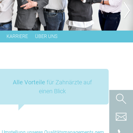
KARRIERE
ÜBER UNS
SPASS AN ZÄHNEN
HISTORIE
ANSPRECHPARTNER
Alle Vorteile
für Zahnärzte auf
einen Blick
Umstellung unseres Qualitätsmanagements gem.