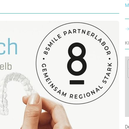
M
K
D